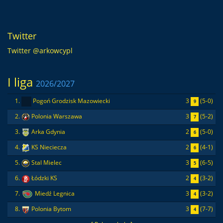
Twitter
Twitter @arkowcypl
I liga
2026/2027
3
(5-0)
1.
Pogoń Grodzisk Mazowiecki
9
3
(5-2)
2.
Polonia Warszawa
7
2
(5-0)
3.
Arka Gdynia
6
2
(4-1)
4.
KS Nieciecza
6
3
(6-5)
5.
Stal Mielec
5
2
(3-2)
6.
Łódzki KS
4
3
(3-2)
7.
Miedź Legnica
4
3
(7-7)
8.
Polonia Bytom
4