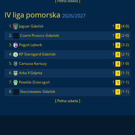
[ Pełna tabela ]
IV liga pomorska
2026/2027
1
(4-0)
1.
Jaguar Gdańsk
3
1
(2-0)
2.
Czarni Pruszcz Gdański
3
1
(3-2)
3.
Pogoń Lębork
3
1
(2-1)
4.
KP Starogard Gdański
3
1
(1-0)
5.
Cartusia Kartuzy
3
1
(1-1)
6.
Arka II Gdynia
1
1
(1-1)
7.
Powiśle Dzierzgoń
1
1
(1-1)
8.
Stoczniowiec Gdańsk
1
[ Pełna tabela ]