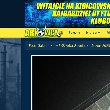
Forum
Kibice
M
Foto-Galeria
MZKS Arka Gdynia
Sezon 2023